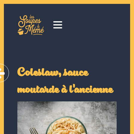
Coleslaw, sauce
moutarde à l'ancienne